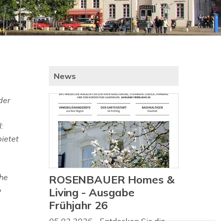
News
der
:
ietet
che
ROSENBAUER Homes &
o
Living - Ausgabe
Frühjahr 26