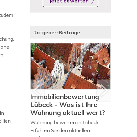
Jetzt bewerten
 zudem
Ratgeber-Beiträge
schung.
 hohe
ch
haus in
Immobilienbewertung
Was is
beck,
Lübeck - Was ist Ihre
Mölln a
em
Wohnung aktuell wert?
in
Was ist Ih
ilien
Wohnung bewerten in Lübeck:
Fundierte 
amilienhaus
Erfahren Sie den aktuellen
realistisc