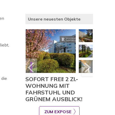
en
Unsere neuesten Objekte
iebt,
E
SOFORT FREI! 2 ZI.-
Sicher
 die
IT PV-
WOHNUNG MIT
in Ahre
WEST-
FAHRSTUHL UND
Dreifam
GRÜNEM AUSBLICK!
Investo
E
ZUM EXPOSE