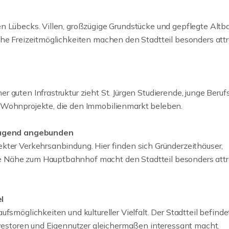
in Bargteheide, Lübeck 
Hamburg? Dann kennen 
n Lübecks. Villen, großzügige Grundstücke und gepflegte Altb
weiter
che Freizeitmöglichkeiten machen den Stadtteil besonders attr
 guten Infrastruktur zieht St. Jürgen Studierende, junge Beruf
 Wohnprojekte, die den Immobilienmarkt beleben.
rragend angebunden
kter Verkehrsanbindung. Hier finden sich Gründerzeithäuser,
 Nähe zum Hauptbahnhof macht den Stadtteil besonders attr
l
fsmöglichkeiten und kultureller Vielfalt. Der Stadtteil befinde
Investoren und Eigennutzer gleichermaßen interessant macht.