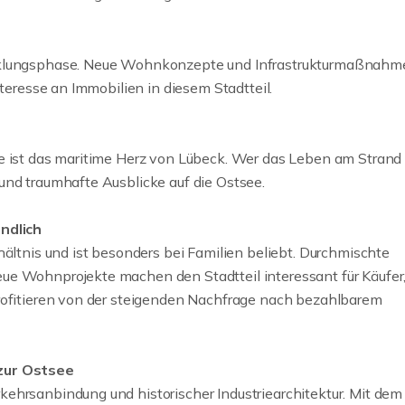
icklungsphase. Neue Wohnkonzepte und Infrastrukturmaßnahm
nteresse an Immobilien in diesem Stadtteil.
e ist das maritime Herz von Lübeck. Wer das Leben am Strand l
und traumhafte Ausblicke auf die Ostsee.
undlich
RESERVIERT
hältnis und ist besonders bei Familien beliebt. Durchmischte
ALTES HAUS. NEUE
MODERNISIERT
ue Wohnprojekte machen den Stadtteil interessant für Käufer,
IDEEN. GROSSES
HAUSHÄLFTE M
profitieren von der steigenden Nachfrage nach bezahlbarem
POTENZIAL FÜR IHRE
ANLAGE & SÜD
FAMILIE.
GARTEN
 zur Ostsee
ehrsanbindung und historischer Industriearchitektur. Mit dem
ZUM EXPOSE
ZUM EXPOS