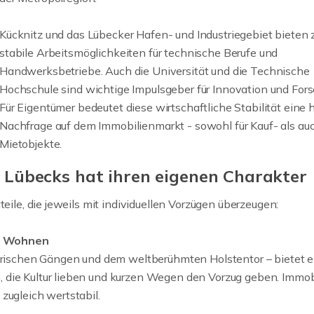
Kücknitz und das Lübecker Hafen- und Industriegebiet bieten
stabile Arbeitsmöglichkeiten für technische Berufe und
Handwerksbetriebe. Auch die Universität und die Technische
Hochschule sind wichtige Impulsgeber für Innovation und For
Für Eigentümer bedeutet diese wirtschaftliche Stabilität eine
Nachfrage auf dem Immobilienmarkt - sowohl für Kauf- als au
Mietobjekte.
ke Lübecks hat ihren eigenen Charakter
teile, die jeweils mit individuellen Vorzügen überzeugen:
Ihr Mehrfamilien
Bargteheide, Lü
s Wohnen
Hamburg und d
torischen Gängen und dem weltberühmten Holstentor – bietet e
Umland
 die Kultur lieben und kurzen Wegen den Vorzug geben. Immob
zugleich wertstabil.
Sie besitzen ein Mehrf