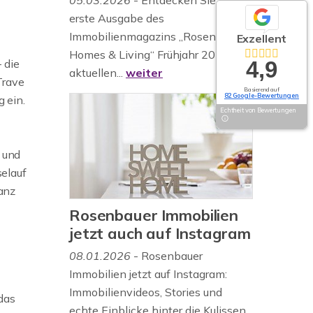
05.03.2026
- Entdecken Sie die
erste Ausgabe des
Immobilienmagazins „Rosenbauer
Exzellent
Homes & Living“ Frühjahr 2026 mit
 die
4,9
aktuellen...
weiter
Trave
Basierend auf
82 Google-Bewertungen
 ein.
Echtheit von Bewertungen
s und
selauf
anz
Rosenbauer Immobilien
jetzt auch auf Instagram
08.01.2026
- Rosenbauer
Immobilien jetzt auf Instagram:
Immobilienvideos, Stories und
das
echte Einblicke hinter die Kulissen