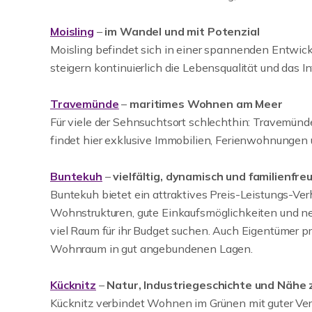
Moisling
–
im Wandel und mit Potenzial
Moisling befindet sich in einer spannenden Entw
steigern kontinuierlich die Lebensqualität und das I
Travemünde
–
maritimes Wohnen am Meer
Für viele der Sehnsuchtsort schlechthin: Travemünd
findet hier exklusive Immobilien, Ferienwohnungen 
Buntekuh
–
vielfältig, dynamisch und familienfre
Buntekuh bietet ein attraktives Preis-Leistungs-Ver
Wohnstrukturen, gute Einkaufsmöglichkeiten und ne
viel Raum für ihr Budget suchen. Auch Eigentümer 
Wohnraum in gut angebundenen Lagen.
Kücknitz
–
Natur, Industriegeschichte und Nähe
Kücknitz verbindet Wohnen im Grünen mit guter Verk