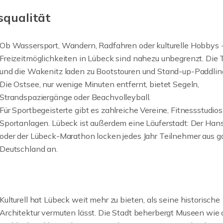
squalität
Ob Wassersport, Wandern, Radfahren oder kulturelle Hobbys -
Freizeitmöglichkeiten in Lübeck sind nahezu unbegrenzt. Die 
und die Wakenitz laden zu Bootstouren und Stand-up-Paddling
Die Ostsee, nur wenige Minuten entfernt, bietet Segeln,
Strandspaziergänge oder Beachvolleyball.
Für Sportbegeisterte gibt es zahlreiche Vereine, Fitnessstudio
Sportanlagen. Lübeck ist außerdem eine Läuferstadt: Der Han
oder der Lübeck-Marathon locken jedes Jahr Teilnehmer aus g
Deutschland an.
Kulturell hat Lübeck weit mehr zu bieten, als seine historische
Architektur vermuten lässt. Die Stadt beherbergt Museen wie 