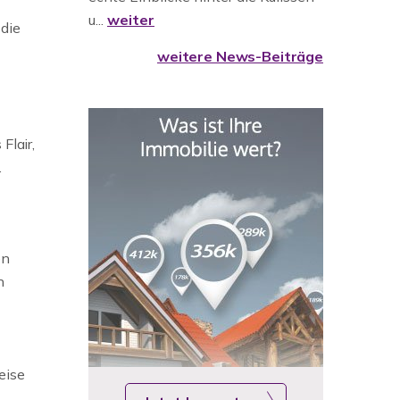
u...
weiter
 die
weitere News-Beiträge
Flair,
.
en
n
eise