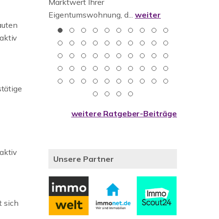
oder
Marktwert Ihrer
weiter
Sie bes...
Eigentumswohnung, d...
weiter
auten
aktiv
stätige
weitere Ratgeber-Beiträge
aktiv
Unsere Partner
t sich