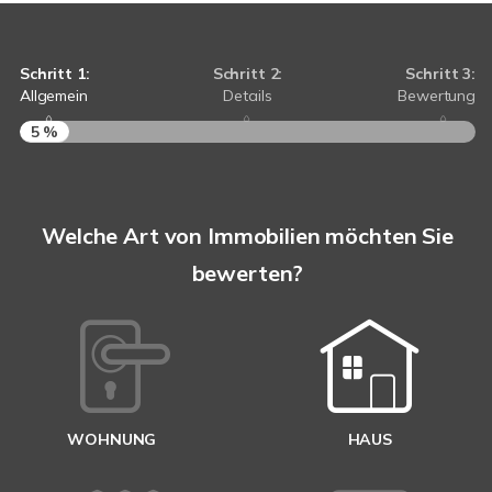
Schritt 1:
Schritt 2:
Schritt 3:
Allgemein
Details
Bewertung
5 %
S
A
Welche Art von Immobilien möchten Sie
bewerten?
W
<
WOHNUNG
HAUS
g