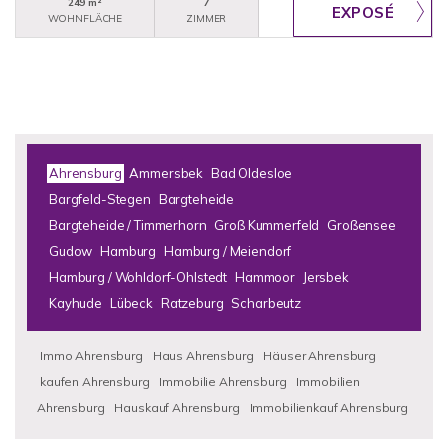
249 m²
7
WOHNFLÄCHE
ZIMMER
Ahrensburg
Ammersbek
Bad Oldesloe
Bargfeld-Stegen
Bargteheide
Bargteheide / Timmerhorn
Groß Kummerfeld
Großensee
Gudow
Hamburg
Hamburg / Meiendorf
Hamburg / Wohldorf-Ohlstedt
Hammoor
Jersbek
Kayhude
Lübeck
Ratzeburg
Scharbeutz
Immo Ahrensburg
Haus Ahrensburg
Häuser Ahrensburg
kaufen Ahrensburg
Immobilie Ahrensburg
Immobilien
Ahrensburg
Hauskauf Ahrensburg
Immobilienkauf Ahrensburg