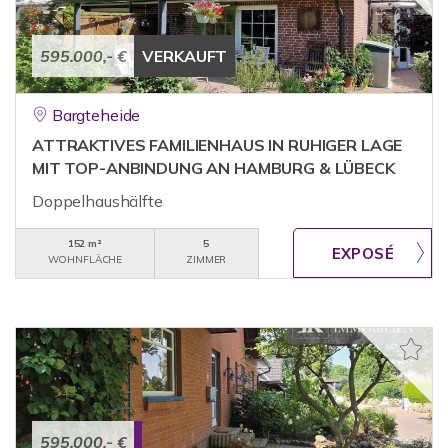
595.000,- €
VERKAUFT
Bargteheide
ATTRAKTIVES FAMILIENHAUS IN RUHIGER LAGE
MIT TOP-ANBINDUNG AN HAMBURG & LÜBECK
Doppelhaushälfte
152 m²
5
WOHNFLÄCHE
ZIMMER
595.000,- €