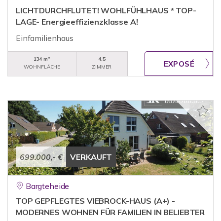
LICHTDURCHFLUTET! WOHLFÜHLHAUS * TOP-
LAGE- Energieeffizienzklasse A!
Einfamilienhaus
134 m²
4,5
WOHNFLÄCHE
ZIMMER
699.000,- €
VERKAUFT
Bargteheide
TOP GEPFLEGTES VIEBROCK-HAUS (A+) -
MODERNES WOHNEN FÜR FAMILIEN IN BELIEBTER