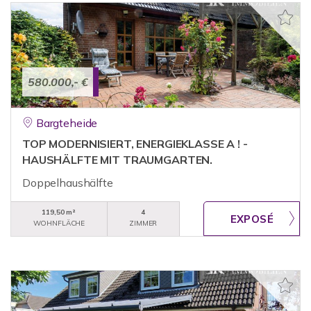
580.000,- €
Bargteheide
TOP MODERNISIERT, ENERGIEKLASSE A ! -
HAUSHÄLFTE MIT TRAUMGARTEN.
Doppelhaushälfte
119,50 m²
4
WOHNFLÄCHE
ZIMMER