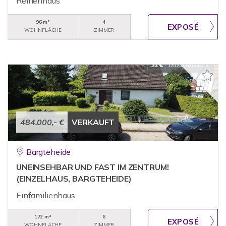
Reihenhaus
96 m²
4
WOHNFLÄCHE
ZIMMER
484.000,- €
VERKAUFT
Bargteheide
UNEINSEHBAR UND FAST IM ZENTRUM!
(EINZELHAUS, BARGTEHEIDE)
Einfamilienhaus
172 m²
6
WOHNFLÄCHE
ZIMMER