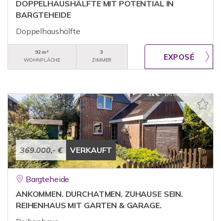
DOPPELHAUSHÄLFTE MIT POTENTIAL IN
BARGTEHEIDE
Doppelhaushälfte
92 m²
3
WOHNFLÄCHE
ZIMMER
369.000,- €
VERKAUFT
Bargteheide
ANKOMMEN. DURCHATMEN. ZUHAUSE SEIN.
REIHENHAUS MIT GARTEN & GARAGE.