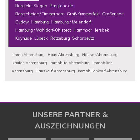
Bargfeld-Stegen
Bargteheide
Bargteheide / Timmerhorn
Groß Kummerfeld
Großensee
Gudow
Hamburg
Hamburg / Meiendorf
Hamburg / Wohldorf-Ohlstedt
Hammoor
Jersbek
Kayhude
Lübeck
Ratzeburg
Scharbeutz
Immo Ahrensburg
Haus Ahrensburg
Häuser Ahrensburg
kaufen Ahrensburg
Immobilie Ahrensburg
Immobilien
Ahrensburg
Hauskauf Ahrensburg
Immobilienkauf Ahrensburg
UNSERE PARTNER &
AUSZEICHNUNGEN