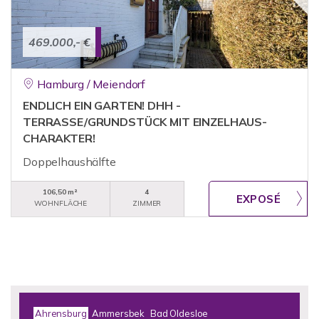
469.000,- €
Hamburg / Meiendorf
ENDLICH EIN GARTEN! DHH -
TERRASSE/GRUNDSTÜCK MIT EINZELHAUS-
CHARAKTER!
Doppelhaushälfte
106,50 m²
4
WOHNFLÄCHE
ZIMMER
Ahrensburg
Ammersbek
Bad Oldesloe