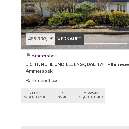
489.000,- €
VERKAUFT
Ammersbek
LICHT, RUHE UND LEBENSQUALITÄT - Ihr neue
Ammersbek
Reihenendhaus
131 m²
4
M_000037
WOHNFLÄCHE
ZIMMER
OBJEKTNUMMER