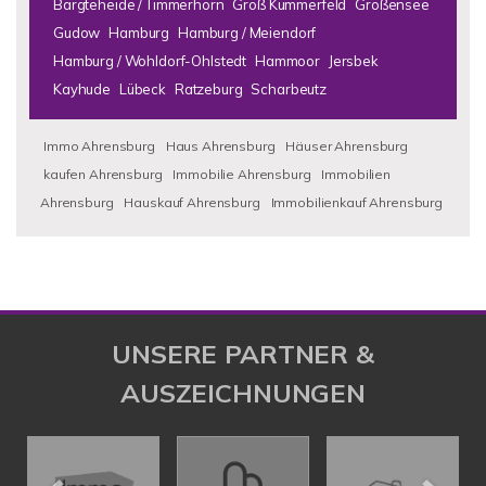
Bargteheide / Timmerhorn
Groß Kummerfeld
Großensee
Gudow
Hamburg
Hamburg / Meiendorf
Hamburg / Wohldorf-Ohlstedt
Hammoor
Jersbek
Kayhude
Lübeck
Ratzeburg
Scharbeutz
Immo Ahrensburg
Haus Ahrensburg
Häuser Ahrensburg
kaufen Ahrensburg
Immobilie Ahrensburg
Immobilien
Ahrensburg
Hauskauf Ahrensburg
Immobilienkauf Ahrensburg
UNSERE PARTNER &
AUSZEICHNUNGEN