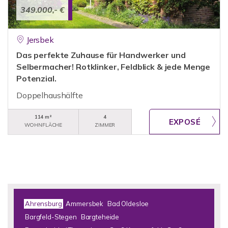
349.000,- €
Jersbek
Das perfekte Zuhause für Handwerker und
Selbermacher! Rotklinker, Feldblick & jede Menge
Potenzial.
Doppelhaushälfte
114 m²
4
WOHNFLÄCHE
ZIMMER
Ahrensburg
Ammersbek
Bad Oldesloe
Bargfeld-Stegen
Bargteheide