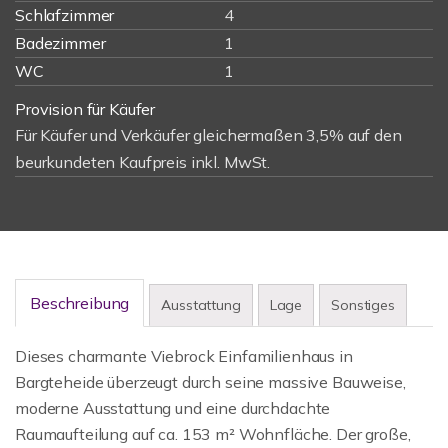
Schlafzimmer
4
Badezimmer
1
WC
1
Provision für Käufer
Für Käufer und Verkäufer gleichermaßen 3,5% auf den
beurkundeten Kaufpreis inkl. MwSt.
Beschreibung
Ausstattung
Lage
Sonstiges
Dieses charmante Viebrock Einfamilienhaus in
Bargteheide überzeugt durch seine massive Bauweise,
moderne Ausstattung und eine durchdachte
Raumaufteilung auf ca. 153 m² Wohnfläche. Der große,