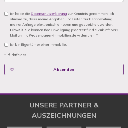
Ich habe die
Datenschutzerklärung
zur Kenntnis genommen. Ich
stimme zu, dass meine Angaben und Daten zur Beantwortung
meiner Anfrage elektronisch erhoben und gespeichert werden.
Hinweis
: Sie können Ihre Einwilligung jederzeit für die Zukunft per E-
Mail an info@rosenbauer-immobilien.de widerrufen. *
Ich bin Eigentümer einer Immobilie.
* Pflichtfelder
Absenden
UNSERE PARTNER &
AUSZEICHNUNGEN