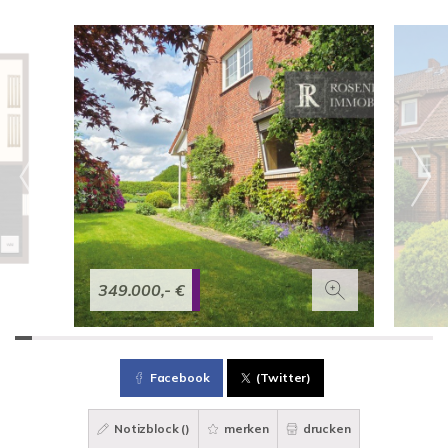
349.000,- €
Facebook
(Twitter)
Notizblock (
)
merken
drucken