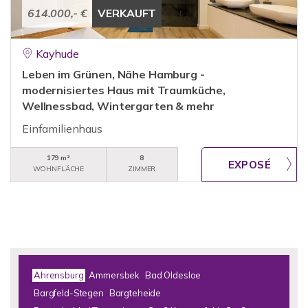
614.000,- €
VERKAUFT
Kayhude
Leben im Grünen, Nähe Hamburg -
modernisiertes Haus mit Traumküche,
Wellnessbad, Wintergarten & mehr
Einfamilienhaus
179 m²
8
WOHNFLÄCHE
ZIMMER
Ahrensburg
Ammersbek
Bad Oldesloe
Bargfeld-Stegen
Bargteheide