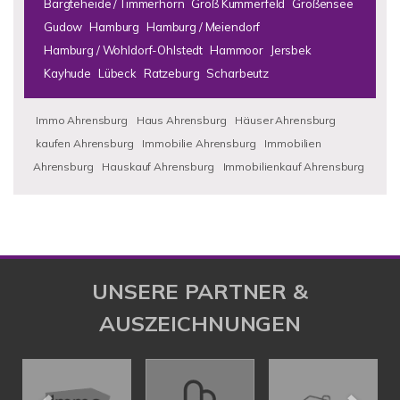
Bargteheide / Timmerhorn
Groß Kummerfeld
Großensee
Gudow
Hamburg
Hamburg / Meiendorf
Hamburg / Wohldorf-Ohlstedt
Hammoor
Jersbek
Kayhude
Lübeck
Ratzeburg
Scharbeutz
Immo Ahrensburg
Haus Ahrensburg
Häuser Ahrensburg
kaufen Ahrensburg
Immobilie Ahrensburg
Immobilien
Ahrensburg
Hauskauf Ahrensburg
Immobilienkauf Ahrensburg
UNSERE PARTNER &
AUSZEICHNUNGEN