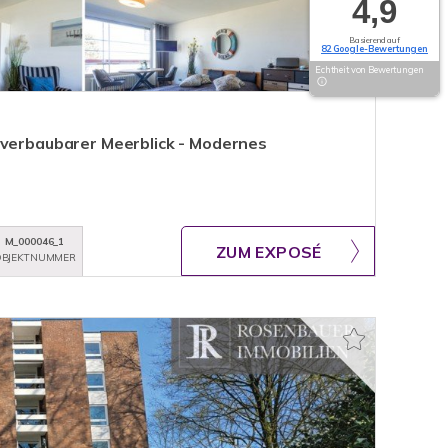
4,9
Basierend auf
82 Google-Bewertungen
Echtheit von Bewertungen
nverbaubarer Meerblick - Modernes
M_000046_1
ZUM EXPOSÉ
BJEKTNUMMER