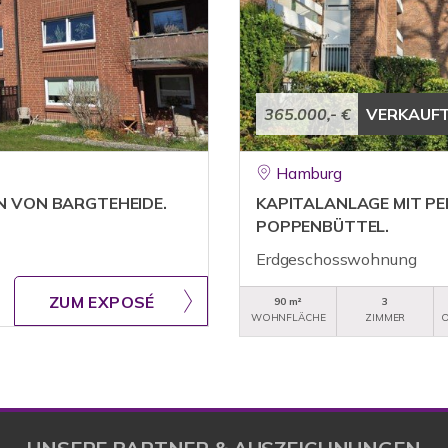
365.000,- €
VERKAUF
Hamburg
EN VON BARGTEHEIDE.
KAPITALANLAGE MIT PE
POPPENBÜTTEL.
Erdgeschosswohnung
ZUM EXPOSÉ
90 m²
3
WOHNFLÄCHE
ZIMMER
O