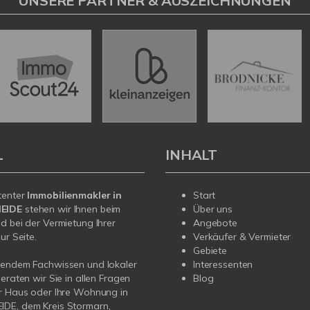
UNSERE PARTNER & AUSZEICHNUNGEN
L
INHALT
tenter
Immobilienmakler in
Start
EIDE
stehen wir Ihnen beim
Über uns
d bei der Vermietung Ihrer
Angebote
ur Seite.
Verkäufer & Vermieter
Gebiete
sendem Fachwissen und lokaler
Interessenten
beraten wir Sie in allen Fragen
Blog
r Haus oder Ihre Wohnung in
DE, dem Kreis Stormarn,