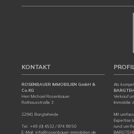
KONTAKT
PROFI
ROSENBAUER IMMOBILIEN GmbH &
Als kompe
Co.KG
BARGTEH
Herr Michael Rosenbauer
Verkauf un
Rathausstraße 3
Immobilie z
22941 Bargteheide
Mit umfas
Expertise 
Tel.: +49 (0) 4532 / 974 89 50
rund um Ih
E-Mail:
info@rosenbauer-immobilien.de
BARGTEHEI