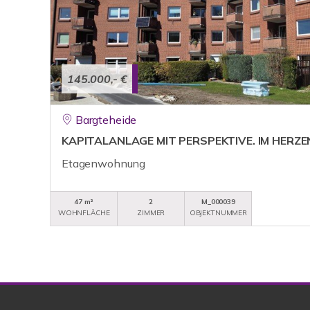
145.000,- €
Bargteheide
KAPITALANLAGE MIT PERSPEKTIVE. IM HERZ
Etagenwohnung
47 m²
2
M_000039
WOHNFLÄCHE
ZIMMER
OBJEKTNUMMER