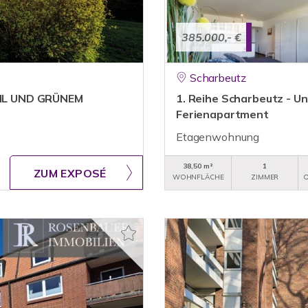
385.000,- €
Scharbeutz
HL UND GRÜNEM
1. Reihe Scharbeutz - U
Ferienapartment
Etagenwohnung
38,50 m²
1
ZUM EXPOSÉ
WOHNFLÄCHE
ZIMMER
O