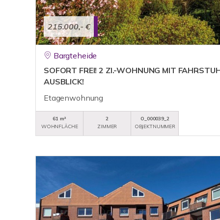
215.000,- €
Bargteheide
SOFORT FREI! 2 ZI.-WOHNUNG MIT FAHRSTU
AUSBLICK!
Etagenwohnung
61 m²
2
O_000039_2
WOHNFLÄCHE
ZIMMER
OBJEKTNUMMER