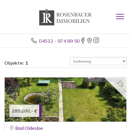
04532 - 974 89 50
Objekte:
1
285.000,- €
Bad Oldesloe