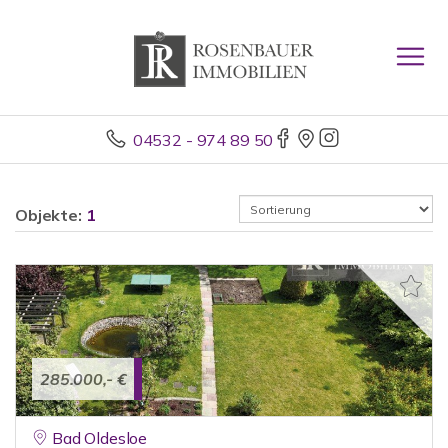
04532 - 974 89 50
Objekte:
1
285.000,- €
Bad Oldesloe