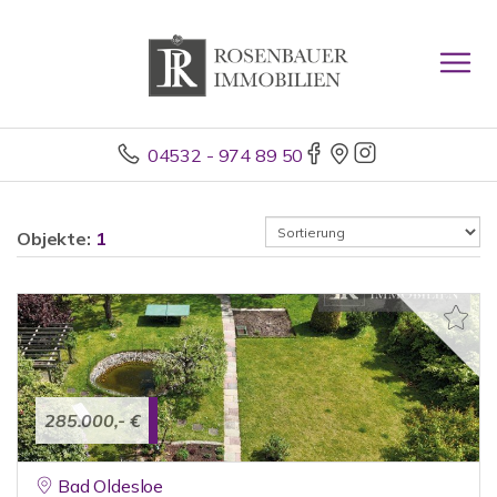
04532 - 974 89 50
Objekte:
1
285.000,- €
Bad Oldesloe