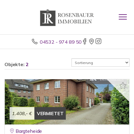
04532 - 974 89 50
Objekte:
2
1.408,- €
VERMIETET
Bargteheide